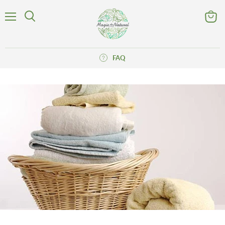
Menu
Voir
Rechercher
le
panier
FAQ