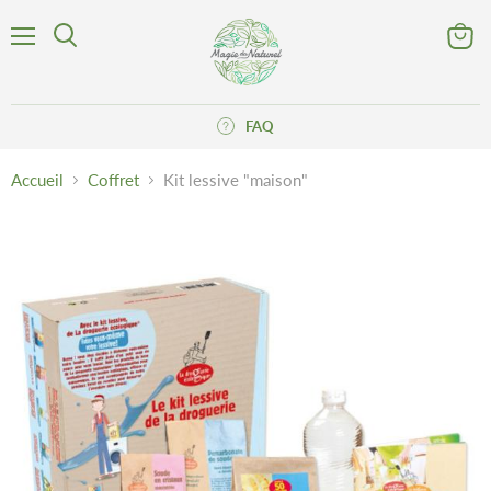
Menu
Voir
Rechercher
le
panier
FAQ
Accueil
Coffret
Kit lessive "maison"