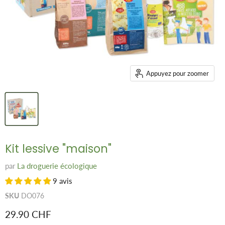
Appuyez pour zoomer
Kit lessive "maison"
par
La droguerie écologique
9 avis
SKU
DO076
Prix remisé
29.90 CHF