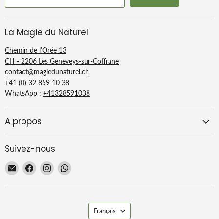
La Magie du Naturel
Chemin de l’Orée 13
CH - 2206 Les Geneveys-sur-Coffrane
contact@magiedunaturel.ch
+41 (0) 32 859 10 38
WhatsApp :
+41328591038
A propos
Suivez-nous
Email
Trouvez-
Trouvez-
Trouvez-
La
nous
nous
nous
Magie
sur
sur
sur
du
Facebook
Instagram
WhatsApp
Langue
Naturel
Français