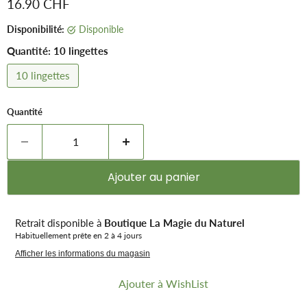
Prix remisé
16.90 CHF
Disponibilité:
Disponible
Quantité:
10 lingettes
10 lingettes
Quantité
Ajouter au panier
Retrait disponible à
Boutique La Magie du Naturel
Habituellement prête en 2 à 4 jours
Afficher les informations du magasin
Ajouter à WishList