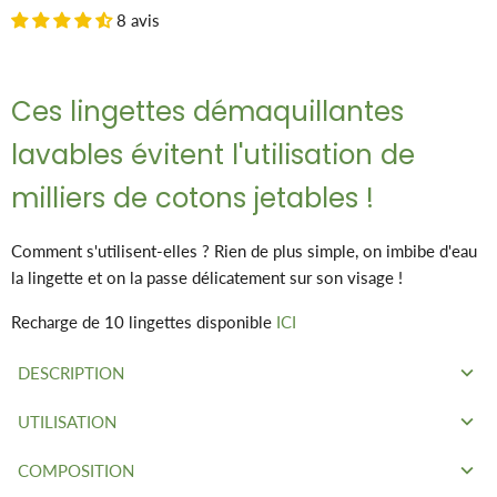
8 avis
Ces lingettes démaquillantes
lavables évitent l'utilisation de
milliers de cotons jetables !
Comment s'utilisent-elles ? Rien de plus simple, on imbibe d'eau
la lingette et on la passe délicatement sur son visage !
Recharge de 10 lingettes disponible
ICI
DESCRIPTION
UTILISATION
Diamètre des lingettes : 8cm
Il suffit de mouiller une lingette réutilisable à l'eau du robinet
COMPOSITION
Une face blanche pour le fond de teint
pour se démaquiller tout en douceur