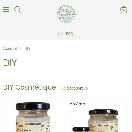
Menu
Voir
Rechercher
le
panier
FAQ
Accueil
DIY
DIY
DIY Cosmétique
Je découvre