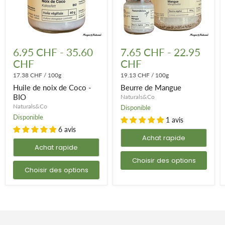
Huile
Beurre
de
de
6.95 CHF
-
35.60
7.65 CHF
-
22.95
noix
Mangue
CHF
CHF
de
Coco
17.38 CHF
/
100g
19.13 CHF
/
100g
-
Huile de noix de Coco -
Beurre de Mangue
BIO
BIO
Naturals&Co
Naturals&Co
Disponible
Disponible
1 avis
6 avis
Achat rapide
Achat rapide
Choisir des options
Choisir des options