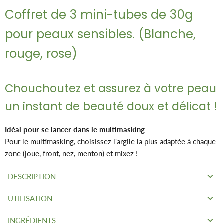
Coffret de 3 mini-tubes de 30g
pour peaux sensibles. (Blanche,
rouge, rose)
Chouchoutez et assurez à votre peau
un instant de beauté doux et délicat !
Idéal pour se lancer dans le multimasking
Pour le multimasking, choisissez l'argile la plus adaptée à chaque
zone (joue, front, nez, menton) et mixez !
DESCRIPTION
UTILISATION
L’argile rouge
est particulièrement riche en minéraux et
oxydes ferriques. Elle rend la peau douce et en révèle tout
INGRÉDIENTS
Appliquer le ou les différents masques à l'argile sur