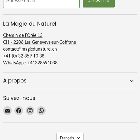
Adresse email
La Magie du Naturel
Chemin de l’Orée 13
CH - 2206 Les Geneveys-sur-Coffrane
contact@magiedunaturel.ch
+41 (0) 32 859 10 38
WhatsApp :
+41328591038
A propos
Suivez-nous
Email
Trouvez-
Trouvez-
Trouvez-
La
nous
nous
nous
Magie
sur
sur
sur
du
Facebook
Instagram
WhatsApp
Langue
Naturel
Français